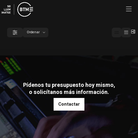
C
Ordenar
Filtrar
Ordenar por
Pídenos tu presupuesto hoy mismo,
o solicítanos más información.
Contactar