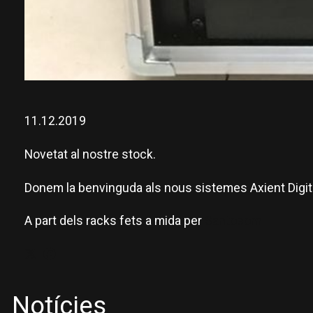
Diapositiva 1 de 2: AD4Q
11.12.2019
Novetat al nostre stock.
Donem la benvinguda als nous sistemes Axient Digit
A part dels racks fets a mida per
Santosom
Notícies