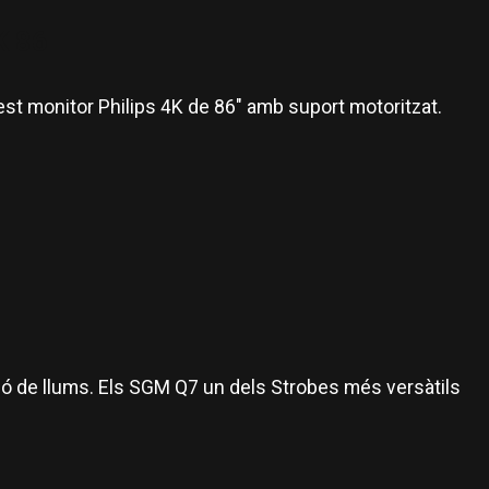
K 86
st monitor Philips 4K de 86" amb suport motoritzat.
ó de llums. Els SGM Q7 un dels Strobes més versàtils