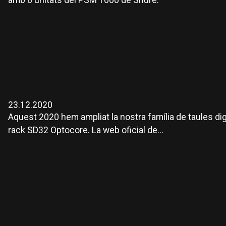
amb 8 unitats del PSM 1000 de Shure.
DIGICO QUANTUM 338
23.12.2020
Aquest 2020 hem ampliat la nostra família de taules d
rack SD32 Optocore. La web oficial de...
MARTIN MAC AXIOM