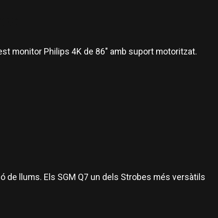
K 86
st monitor Philips 4K de 86" amb suport motoritzat.
ó de llums. Els SGM Q7 un dels Strobes més versàtils