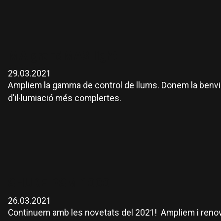
MA grandMA3 light
29.03.2021
Ampliem la gamma de control de llums. Donem la benvin
d'il·lumiació més complertes.
SHURE PSM 1000
26.03.2021
Continuem amb les novetats del 2021! Ampliem i renov